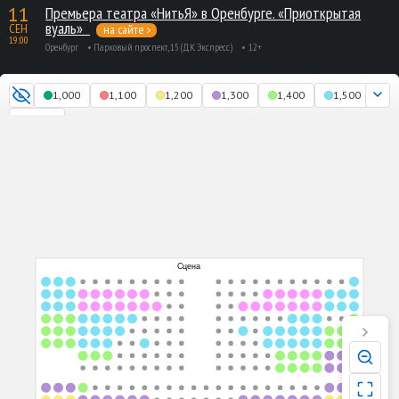
11
Премьера театра «НитьЯ» в Оренбурге. «Приоткрытая
вуаль»
на сайте
СЕН
19:00
Оренбург
Парковый проспект, 15 (ДК Экспресс)
12+
1,000
1,100
1,200
1,300
1,400
1,500
1,600