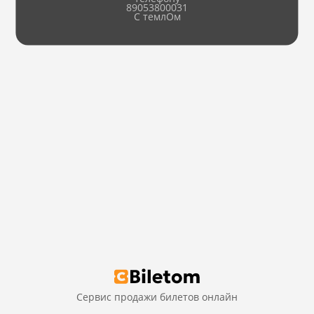
89053800031
С темлОм
Сервис продажи билетов онлайн