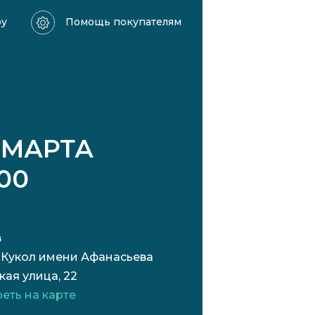
ру
Помощь покупателям
 МАРТА
:00
в
 Кукол имени Афанасьева
кая улица, 22
еть на карте