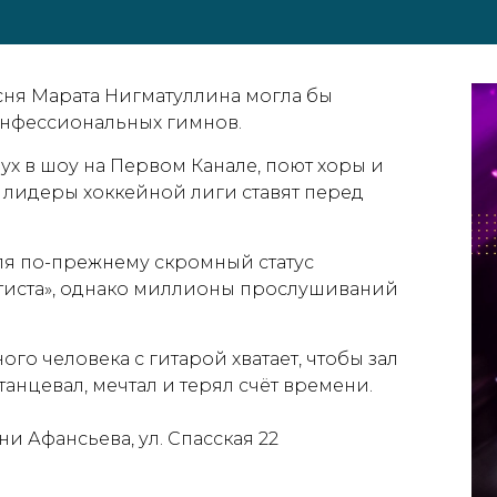
есня Марата Нигматуллина могла бы
онфессиональных гимнов.
ух в шоу на Первом Канале, поют хоры и
Нажмите галочку для подтверждения
 лидеры хоккейной лиги ставят перед
ля по-прежнему скромный статус
ртиста», однако миллионы прослушиваний
ого человека с гитарой хватает, чтобы зал
, танцевал, мечтал и терял счёт времени.
ни Афансьева, ул. Спасская 22