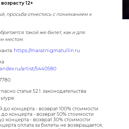
возрасту 12+
й, просьба отнестись с пониманием к
бретается такой же билет, как и для
им местом
.
анта:
https://maratnigmatullin.ru
на
yandex.ru/artist/5440580
07780
асно статье 52.1. законодательства
ьтуре:
ей до концерта - возврат 100% стоимости
й до концерта - возврат 50% стоимости
 до концерта - возврат 30% стоимости
онцерта оплата за билеты не возвращается,