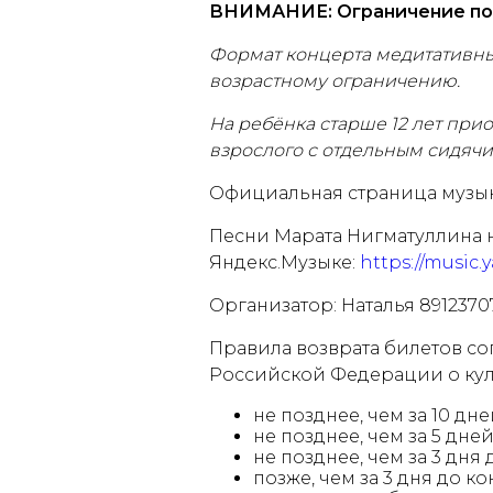
ВНИМАНИЕ: Ограничение по 
Формат концерта медитативны
возрастному ограничению.
На ребёнка старше 12 лет прио
взрослого с отдельным сидяч
Официальная страница музык
Песни Марата Нигматуллина 
Яндекс.Музыке:
https://music.
Организатор: Наталья 891237
Правила возврата билетов согл
Российской Федерации о кул
не позднее, чем за 10 дн
не позднее, чем за 5 дне
не позднее, чем за 3 дня
позже, чем за 3 дня до к