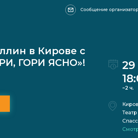
Сообщение организато
Оформить возврат >>>
Ваше имя
ллин в Кирове с
РИ, ГОРИ ЯСНО»!
29
18
~2 ч.
Причина обращения:
Киро
Театр
Спасс
Смотр