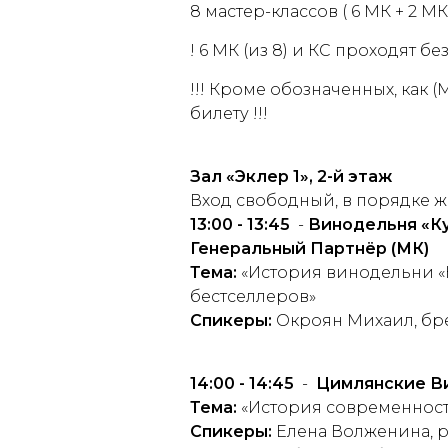
8 мастер-классов ( 6 МК + 2 МК
! 6 МК (из 8) и КС проходят б
!!! Кроме обозначенных, как (
билету !!!
Зал
«Эклер 1», 2-й этаж
Вход свободный, в порядке ж
13:00 - 13:45
-
Винодельня «Ку
Генеральный Партнёр
(МК)
Тема:
«История винодельни «
бестселлеров»
Спикеры:
Окроян Михаил, бр
14:00 - 14:45
-
Цимлянские Ви
Тема:
«История современност
Спикеры:
Елена Волженина, р