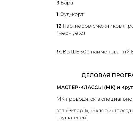
3
Бара
1
Фуд-корт
12
Партнёров-смежников (про
"мерч", etc.)
❗ СВЫШЕ 500 наименований В
ДЕЛОВАЯ ПРОГР
МАСТЕР-КЛАССЫ (МК) и Кругл
МК проводятся в специально
зал «Эклер 1», «Эклер 2» (поса
слушателей)