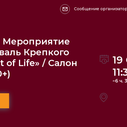
Сообщение организато
Оформить возврат >>>
Ваше имя
 Мероприятие
тиваль Крепкого
19
 of Life» / Салон
11:
0+)
~6 ч. 
Причина обращения: