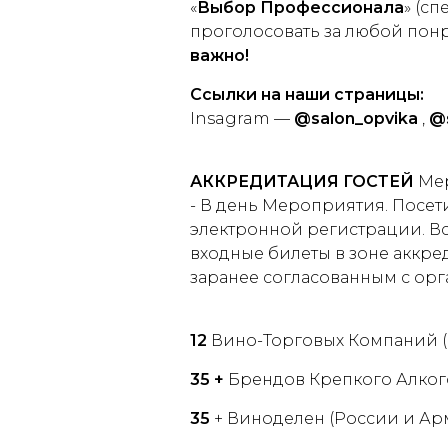
«
Выбор Профессионала
» (с
проголосовать за любой пон
важно!
Ссылки на наши страницы:
Insagram —
@
salon
_
opvika
,
@
АККРЕДИТАЦИЯ ГОСТЕЙ
Ме
- В день Мероприятия. Посе
электронной регистрации. В
входные билеты в зоне аккре
заранее согласованным с орг
12
Вино-Торговых Компаний (В
35 +
Брендов Крепкого Алког
35
+ Виноделен (России и Ар