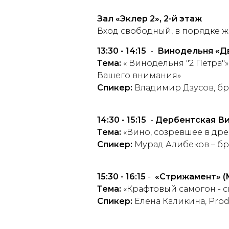
Зал
«Эклер 2», 2-й этаж
Вход свободный, в порядке ж
13:30 - 14:15
-
Винодельня «Д
Тема:
« Винодельня "2 Петра
Вашего внимания»
Спикер:
Владимир Дзусов, б
14:30 - 15:15
-
Дербентская В
Тема:
«Вино, созревшее в др
Спикер:
Мурад Алибеков – б
15:30 - 16:15
-
«Стрижамент»
(
Тема:
«Крафтовый самогон - с
Спикер:
Елена Каликина, Pro