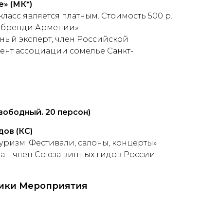
e
» (МК*)
ласс является платным. Стоимость 500 р.
й бренди Армении»
ный эксперт, член Российской
ент ассоциации сомелье Санкт-
вободный. 20 персон)
дов
(КС)
ризм. Фестивали, салоны, концерты»
 – член Союза винных гидов России
ики Мероприятия