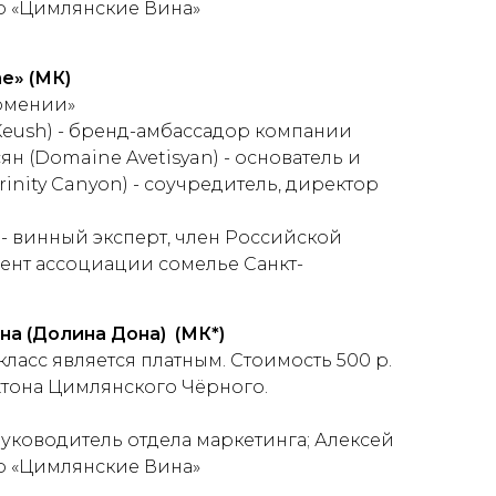
р «Цимлянские Вина»
ne
» (МК)
Армении»
Keush) - бренд-амбассадор компании
н (Domaine Avetisyan) - основатель и
rinity Canyon) - соучредитель, директор
- винный эксперт, член Российской
ент ассоциации сомелье Санкт-
а (Долина Дона) (МК*)
ласс является платным. Стоимость 500 р.
хтона Цимлянского Чёрного.
уководитель отдела маркетинга; Алексей
р «Цимлянские Вина»