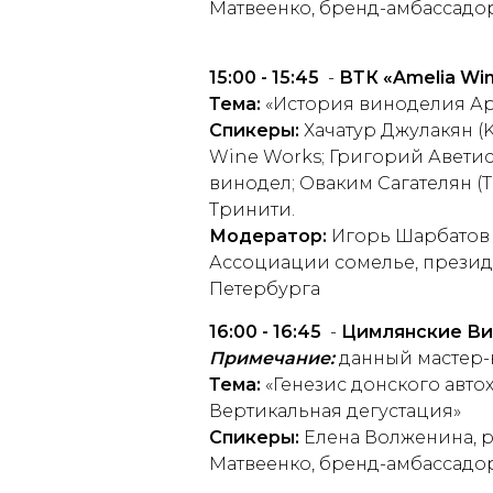
Матвеенко, бренд-амбассадо
15:00 - 15:45
-
ВТК «
Amelia
Wi
Тема:
«История виноделия 
Спикеры:
Хачатур Джулакян (
Wine Works; Григорий Аветися
винодел; Оваким Сагателян (T
Тринити.
Модератор:
Игорь Шарбатов 
Ассоциации сомелье, презид
Петербурга
16:00 - 16:45
-
Цимлянские Вин
Примечание:
данный мастер-к
Тема:
«Генезис донского авто
Вертикальная дегустация»
Спикеры:
Елена Волженина, р
Матвеенко, бренд-амбассадо