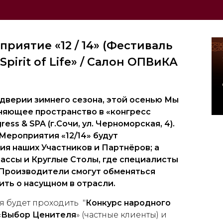
иятие «12 / 14» (Фестиваль
Spirit
of
Life
» / Салон ОПВиКА
Нажмите галочку для подтверждения
дверии зимнего сезона, этой осенью
Мы
няющее пространство
в «конгресс
gress & SPA
(г.Сочи, ул. Черноморская, 4).
Мероприятия «12/14» будут
я наших Участников и Партнёров; а
ассы и Круглые Столы, где специалисты
 Производители смогут обменяться
ить о насущном в отрасли.
 будет проходить "
Конкурс народного
«
Выбор Ценителя
» (частные клиенты) и