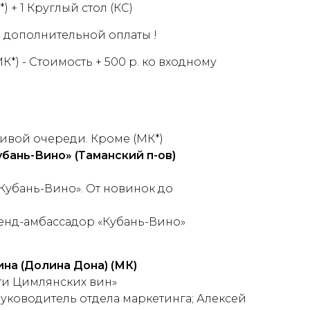
*) + 1 Круглый стол (КС)
ез дополнительной оплаты !
МК*) - Стоимость + 500 р. ко входному
ивой очереди. Кроме (МК*)
бань-Вино» (Таманский п-ов)
Кубань-Вино». От новинок до
енд-амбассадор «Кубань-Вино»
на (Долина Дона)
(МК)
и Цимлянских вин»
уководитель отдела маркетинга; Алексей