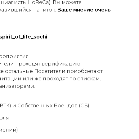
пециалисты HoReCa). Вы можете
равившийся напиток.
Ваше мнение очень
spirit
_
of
_
life
_
sochi
роприятия
тители проходят верификацию
се остальные Посетители приобретают
дитации или же проходят по спискам,
анизаторами.
ТК) и Собственных Брендов (СБ)
оля
мении)