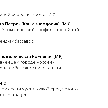
ивой очереди. Кроме (МК*)
ва Петра» (Крым. Феодосия)
(МК)
"». Ароматический профиль достойный
ренд-амбассадор
инодельческая Компания
(МК)
евнейшем городе России»
ренд-амбассадор винодельни
МК)
вой среди чужих, чужой среди своих»
duct manager