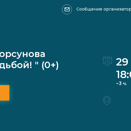
Сообщение организато
Оформить возврат >>>
Ваше имя
Торсунова
29
ьбой! " (0+)
18
~3 ч.
Причина обращения: