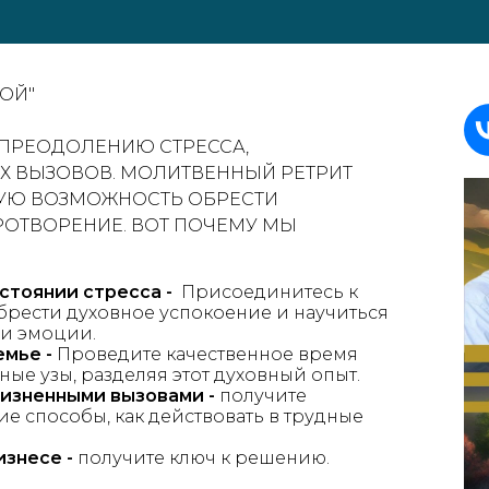
ОЙ"
К ПРЕОДОЛЕНИЮ СТРЕССА,
Х ВЫЗОВОВ. МОЛИТВЕННЫЙ РЕТРИТ
Нажмите галочку для подтверждения
УЮ ВОЗМОЖНОСТЬ ОБРЕСТИ
РОТВОРЕНИЕ. ВОТ ПОЧЕМУ МЫ
остоянии стресса -
Присоединитесь к
брести духовное успокоение и научиться
 и эмоции.
емье -
Проведите качественное время
ные узы, разделяя этот духовный опыт.
жизненными вызовами -
получите
е способы, как действовать в трудные
изнесе -
получите ключ к решению.