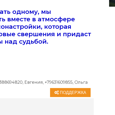
лать одному, мы
ь вместе в атмосфере
сонастройки, которая
новые свершения и придаст
ы над судьбой.
88694820, Евгения, +79631609855, Ольга
ПОДДЕРЖКА