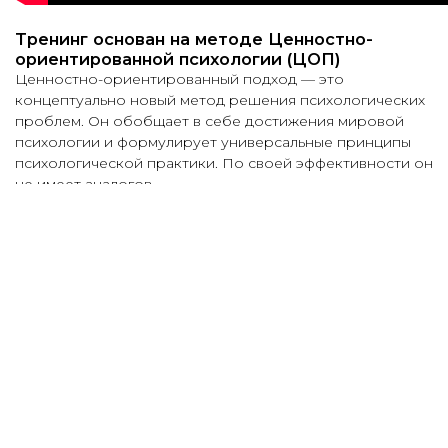
Тренинг основан на методе Ценностно-
ориентированной психологии (ЦОП)
Ценностно-ориентированный подход — это
концептуально новый метод решения психологических
проблем. Он обобщает в себе достижения мировой
психологии и формулирует универсальные принципы
психологической практики. По своей эффективности он
не имеет аналогов.
Тренинг экологичен на 100%.
Вся работа ведётся с опорой на духовно-нравственные
качества личности.
Потрясающая эффективность
При работе по методу ЦОП сложные психологические
трудности решаются за 1-2 встречи. В групповой
работе Вы не просто решите трудность, а так же
научитесь использовать метод ЦОП в жизни.
ОРГАНИЗАТОР
ПОДДЕРЖКА