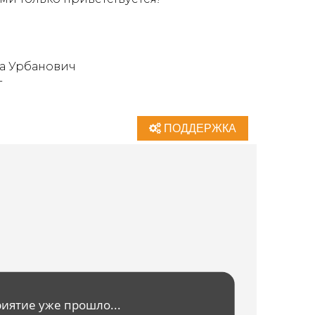
ка Урбанович
т
ПОДДЕРЖКА