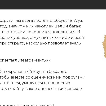
други, им всегда есть что обсудить. А уж
год, значит у них накоплен целый багаж
в, которыми не терпится поделиться. И
своих чувствах, о мужчинах, о мире и всей
Нажмите галочку для подтверждения
приоткрыто, насколько позволяет вуаль
ектакль театра «НитьЯ»!
й, сокровенный круг на беседы о
тобы вместе со сценическими подругами
, улыбаться, умиляться и полностью
крыть тайну, какое оно всё-таки женское
и только приветствуется!