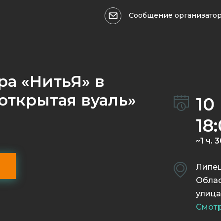
Сообщение организато
Оформить возврат >>>
Ваше имя
ра «НитьЯ» в
открытая вуаль»
10
18
~1 ч. 
Причина обращения:
Липе
Облас
улица
Смотр