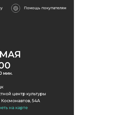
ру
Помощь покупателям
 МАЯ
:00
30 мин.
цк
тной центр культуры
 Космонавтов, 54А
еть на карте