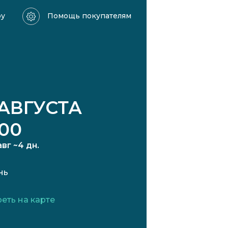
ру
Помощь покупателям
 АВГУСТА
:00
авг ~4 дн.
нь
д
еть на карте