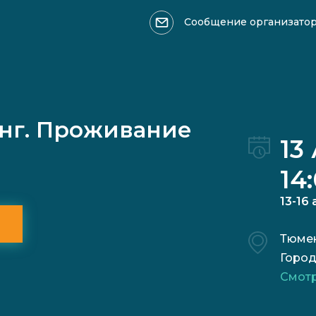
Сообщение организато
Оформить возврат >>>
Ваше имя
нг. Проживание
13
14
13-16 
Причина обращения:
Тюме
Горо
Смотр