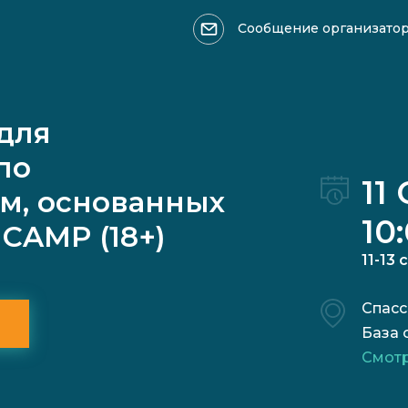
Сообщение организато
Оформить возврат >>>
Ваше имя
для
по
11
м, основанных
10
CAMP (18+)
11-13 
Причина обращения:
Спасс
База 
Смотр