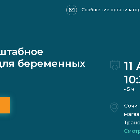
Сообщение организато
Оформить возврат >>>
Ваше имя
сштабное
для беременных
11
10
~5 ч.
Причина обращения:
Сочи
магаз
Транс
Смотр