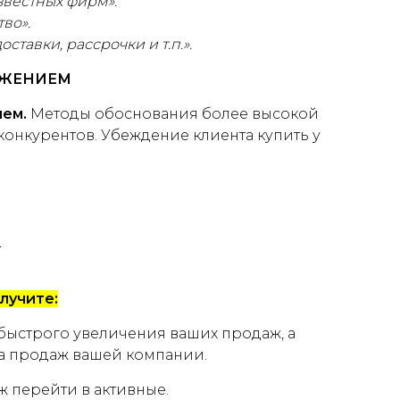
звестных фирм».
во».
доставки, рассрочки и т.п.».
АЖЕНИЕМ
ием.
Методы обоснования более высокой
конкурентов. Убеждение клиента купить у
.
лучите:
быстрого увеличения ваших продаж, а
та продаж вашей компании.
 перейти в активные.