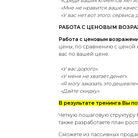
·
«Среди ваших клиентов нет и
·
«Мне не нравится ваше качест
·
«У вас нет вот этого: сервиса, 
РАБОТА С ЦЕНОВЫМ ВОЗР
Работа с ценовым возражен
цены, по сравнению с ценой 
вас по вашей цене.
·
«У вас дорого».
·
«У меня не хватает денег».
·
«Я могу заказать это дешевле»
·
«Дайте скидку».
В результате тренинга Вы по
Четкую пошаговую структуру 
также разработаете план рос
Сможете из пассивных продаж