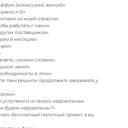
Шефом (комиссией, женой)».
нужно и Б».
ентами из моей отрасли».
обы работать с нами».
других поставщиков».
рез 6 месяцев».
ирм».
.
агаете, своими силами».
ишком занят».
еобходимости в этом».
все-таки решили продолжить заказывать у
сроки».
услугами и остались недовольны».
м и будем недовольны?»
лать бесплатный пилотный проект, а вы