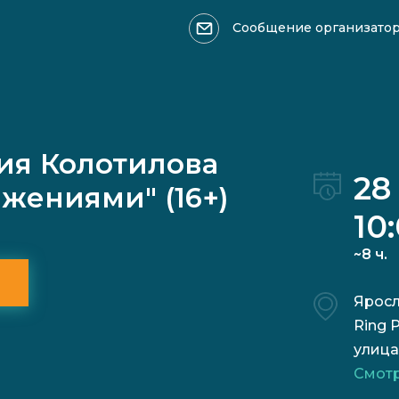
Сообщение организато
Оформить возврат >>>
Ваше имя
ия Колотилова
28
ажениями" (16+)
10
~8 ч.
Причина обращения:
Яросл
Ring 
улица
Смотр