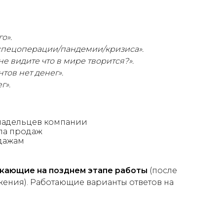
о».
спецоперации/пандемии/кризиса».
не видите что в мире творится?».
тов нет денег».
г».
ладельцев компании
ла продаж
дажам
икающие на позднем этапе работы
(после
ения). Работающие варианты ответов на