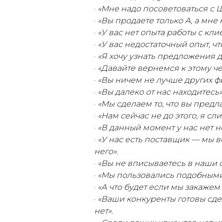
·
«Мне надо посоветоваться с 
·
«Вы продаете только А, а мне 
·
«У вас нет опыта работы с кли
·
«У вас недостаточный опыт, чт
·
«Я хочу узнать предложения 
·
«Давайте вернемся к этому че
·
«Вы ничем не лучше других ф
·
«Вы далеко от нас находитесь»
·
«Мы сделаем то, что вы предл
·
«Нам сейчас не до этого, я сл
·
«В данный момент у нас нет н
·
«У нас есть поставщик — мы 
него».
·
«Вы не вписываетесь в наши 
·
«Мы пользовались подобными 
·
«А что будет если мы закаже
·
«Ваши конкуренты готовы сде
нет».