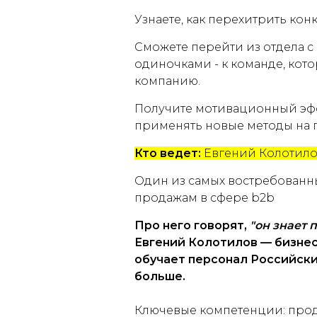
Узнаете, как перехитрить конк
Сможете перейти из отдела 
одиночками - к команде, кот
компанию.
Получите мотивационный эфф
применять новые методы на п
Кто ведет:
Евгений Колотил
Один из самых востребованн
продажам в сфере b2b
Про него говорят,
"он знает 
Евгений Колотилов — бизнес
обучает персонал Российски
больше.
Ключевые компетенции: продаж