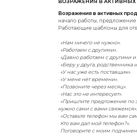
ВОЗРАЖЕНИЯ В АКТИВНЫХ
Возражения в активных про
начало работы, предложение н
Работающие шаблоны для отве
·
«Нам ничего не нужно».
·
«Работаем с другими».
·
«Давно работаем с другими и
·
«Беру у друга, родственника и т
·
«У нас уже есть поставщик».
·
«У меня нет времени».
·
«Позвоните через месяц».
·
«Нас это не интересует».
·
«Пришлите предложение по эл
нужно сами с вами свяжемся».
·
«Оставьте телефон мы вам са
·
Кто вам дал мой телефон?».
·
Поговорите с моим подчинен