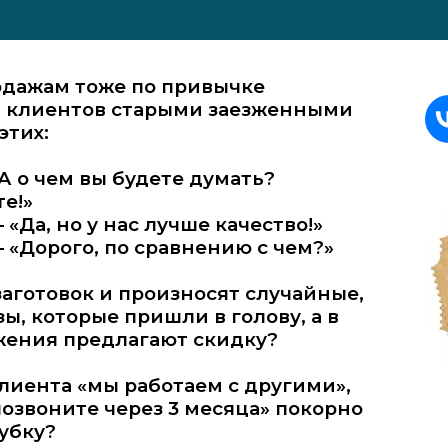
дажам тоже по привычке
я клиентов старыми заезженными
этих:
Нажмите галочку для подтверждения
А о чем вы будете думать?
е!»
– «Да, но у нас лучше качество!»
 – «Дорого, по сравнению с чем?»
аготовок и произносят случайные,
ы, которые пришли в голову, а в
жения предлагают скидку?
клиента «мы работаем с другими»,
позвоните через 3 месяца» покорно
убку?