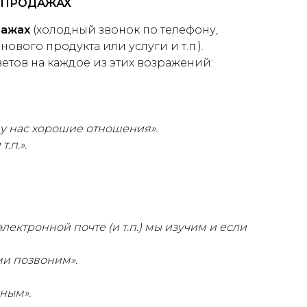
 ПРОДАЖАХ
дажах
(холодный звонок по телефону,
ового продукта или услуги и т.п.).
тов на каждое из этих возражений:
 у нас хорошие отношения».
.п.».
ектронной почте (и т.п.) мы изучим и если
ми позвоним».
ным».