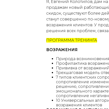
Я, Евгений Колотилов, дам н
продажам новый работающий 
скидок, существуют более д
станут совершенно по-новому
возражения клиентов. У прод
решения всех проблем, связ
ПРОГРАММА ТРЕНИНГА
ВОЗРАЖЕНИЯ
Природа возникновения
Профилактика возражен
Прививка от возражений
Трехшаговая модель отве
7 типов клиентских соп
сопротивление изменен
решению, сопротивление
эмоционального характер
сопротивление негативн
10 Универсальных алгори
возражения клиентов