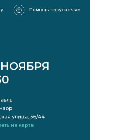
ру
Помощь покупателям
 НОЯБРЯ
30
авль
нзор
ская улица, 36/44
еть на карте