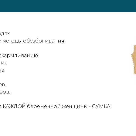
одах
е методы обезболивания
Нажмите галочку для подтверждения
вскармливанию.
ние
на
ов.
ров!
ля КАЖДОЙ беременной женщины - СУМКА