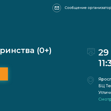
Сообщение организато
Оформить возврат >>>
Ваше имя
ринства (0+)
29
11:
Причина обращения:
Яросл
БЦ Те
Углич
Смотр