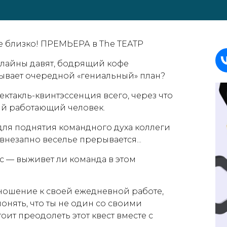
близко! ПРЕМЬЕРА в The ТЕАТР
лайны давят, бодрящий кофе
мывает очередной «гениальный» план?
Нажмите галочку для подтверждения
такль-квинтэссенция всего, через что
ый работающий человек.
я поднятия командного духа коллеги
 внезапно веселье прерывается...
 — выживет ли команда в этом
ношение к своей ежедневной работе,
онять, что ты не один со своими
ит преодолеть этот квест вместе с