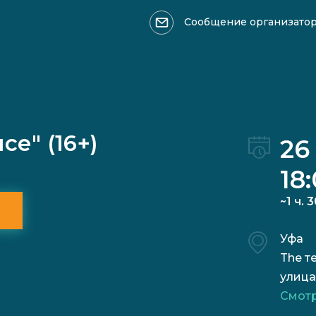
Сообщение организато
Оформить возврат >>>
Ваше имя
се" (16+)
26
18
~1 ч. 
Причина обращения:
Уфа
The т
улица
Смотр